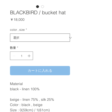
BLACKBIRD / bucket hat
価
￥18,000
格
color , size
*
数量
*
カートに入れる
Material
black - linen 100%
beige - linen 75% , silk 25%
Color : black , beige
Size : 0(59cm) / 1(61cm)