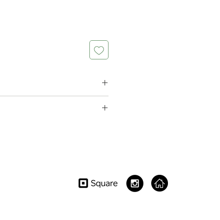
さいたま市大宮区浅間町2-1-1 YCCビ
 Sengencho, Omiya-ku Saitama-
842, Japan
29 7707
album.net
9:00-21:00 Appointment Only )