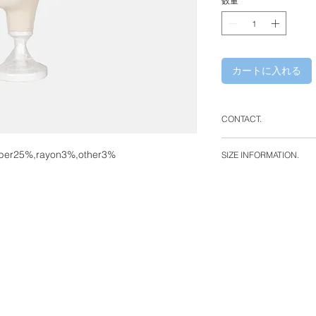
数量
*
カートに入れる
CONTACT.
WHITE ALBUM.
fiber25%,rayon3%,other3%
SIZE INFORMATION.
330-0842 埼玉県
ルB1F
YCC Bld. B1F 2-1-1,
shi, Saitama, 330-0
phone : +81 (0)48 7
e-mail : info@white-
12 : 00 - 21 : 00 ( 1
closed : wednesday