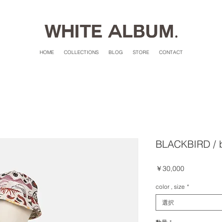
HOME
COLLECTIONS
BLOG
STORE
CONTACT
BLACKBIRD / b
価
￥30,000
格
color , size
*
選択