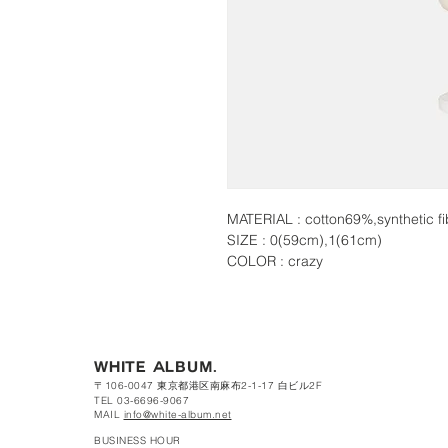
MATERIAL : cotton69%,synthetic 
SIZE : 0(59cm),1(61cm)
COLOR : crazy
WHITE ALBUM.
〒106-0047 東京都港区南麻布2-1-17 白ビル2F
TEL 03-6696-9067
MAIL
info@white-album.net
BUSINESS HOUR