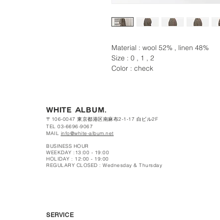
Material : wool 52% , linen 48%
Size : 0 , 1 , 2
Color : check
WHITE ALBUM.
〒106-0047 東京都港区南麻布2-1-17 白ビル2F
TEL 03-6696-9067
MAIL
info@white-album.net
BUSINESS HOUR
WEEKDAY :13:00 - 19:00
HOLIDAY : 12:00 - 19:00
REGULARY CLOSED : Wednesday & Thursday
SERVICE