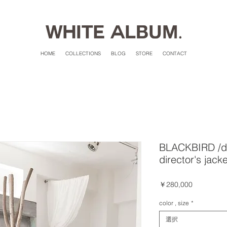
HOME
COLLECTIONS
BLOG
STORE
CONTACT
BLACKBIRD /d
director's jacke
価
￥280,000
格
color , size
*
選択