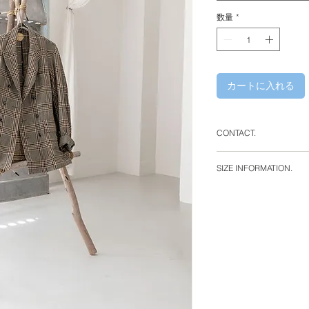
数量
*
カートに入れる
CONTACT.
WHITE ALBUM.
SIZE INFORMATION.
106-0047 東京都港
平日 : 13 : 00 - 19 : 
土日祝 : 12 : 00 - 19 
定休日 : 水曜日・木
Shiro Bld. 2F 2-1-17
Minato-ku Tokyo, Ja
phone : +81 (0)3 66
e-mail : info@white-