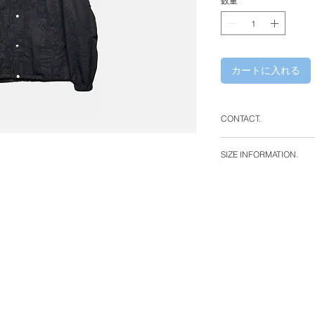
数量
*
カートに入れる
CONTACT.
WHITE ALBUM.
SIZE INFORMATION.
330-0842 埼玉県
ルB1F
YCC Bld. B1F 2-1-1,
shi, Saitama, 330-0
phone : +81 (0)48 7
e-mail : info@white-
12 : 00 - 21 : 00 ( 1
closed : wednesday