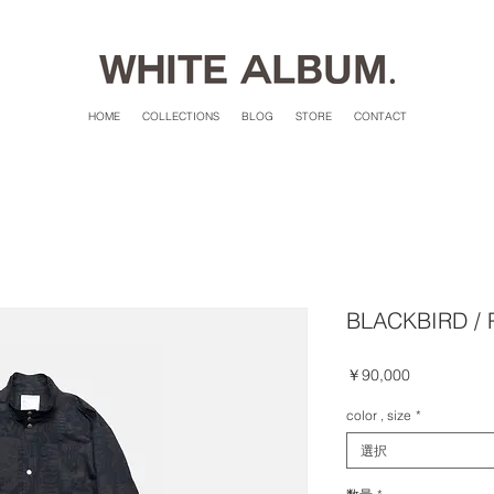
HOME
COLLECTIONS
BLOG
STORE
CONTACT
BLACKBIRD / P
価
￥90,000
格
color , size
*
選択