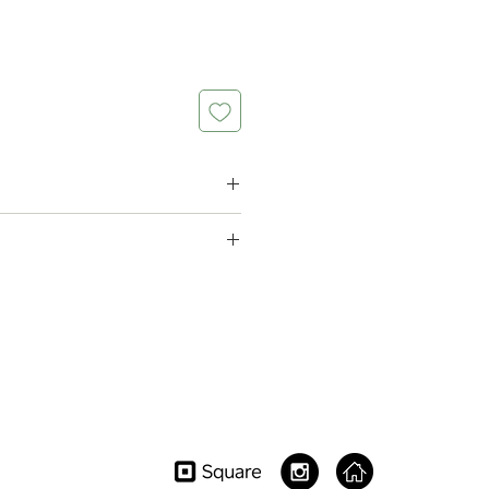
さいたま市大宮区浅間町2-1-1 YCCビ
 Sengencho, Omiya-ku Saitama-
842, Japan
29 7707
album.net
9:00-21:00 Appointment Only )