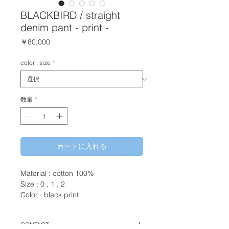
BLACKBIRD / straight
denim pant - print -
価
￥80,000
格
color , size
*
数量
*
カートに入れる
Material : cotton 100%
Size : 0 , 1 , 2
Color : black print
CONTACT.