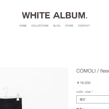
HOME
COLLECTIONS
BLOG
STORE
CONTACT
COMOLI / flee
価
￥18,000
格
color , size
*
選択