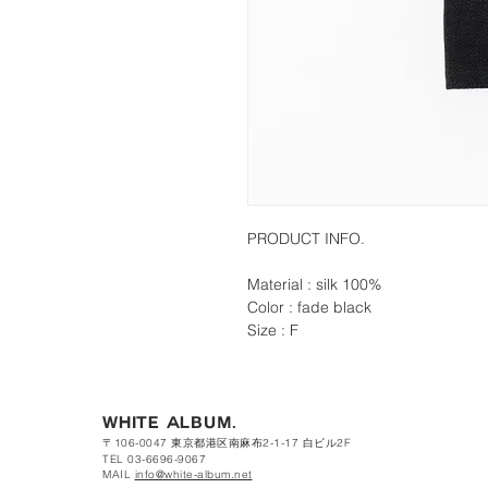
PRODUCT INFO.
Material : silk 100%
Color : fade black
Size : F
WHITE ALBUM.
〒106-0047 東京都港区南麻布2-1-17 白ビル2F
TEL 03-6696-9067
MAIL
info@white-album.net