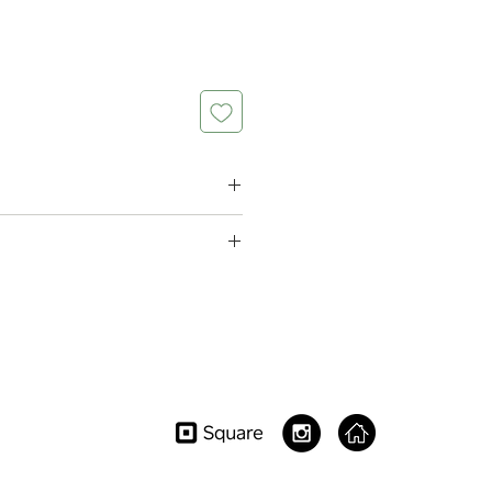
区南麻布2-1-17 白ビル2F
00
: 00
曜日
, Bld. 2F 2-1-17,Minamiazabu,
pan, 106-0047
96 9067
album.net