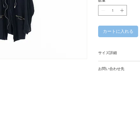
数量
*
カートに入れる
サイズ詳細
size
お問い合わせ先
WHITE ALBUM.
着丈
106-0047 東京都港
平日 : 13 : 00 - 19 : 
身幅
土日祝 : 12 : 00 - 19 
定休日 : 水曜日・木
肩幅
Shiro Bld. 2F 2-1-17
Minato-ku Tokyo, Ja
袖丈
phone : +81 (0)3 66
e-mail : info@white-