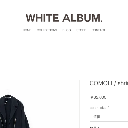
HOME
COLLECTIONS
BLOG
STORE
CONTACT
COMOLI / shrin
価
￥82,000
格
color , size
*
選択