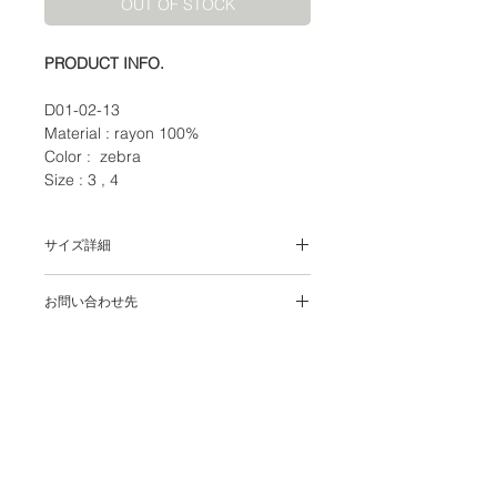
OUT OF STOCK
PRODUCT INFO.
D01-02-13
Material : rayon 100%
Color : zebra
Size : 3 , 4
サイズ詳細
お問い合わせ先
WHITE ALBUM.
106-0047 東京都港区南麻布2-1-17 白
ビル2F
WHITE ALBUM.
平日 : 13 : 00 - 19 : 00
〒106-0047 東京都港区南麻布2-1-17 白ビル2F
土日祝 : 12 : 00 - 19 : 00
TEL
03-6696-9067
MAIL
info@white-album.net
定休日 : 水曜日・木曜日
Shiro Bld. 2F 2-1-17, Bld. 2F 2-1-
BUSINESS HOUR
WEEKDAY :13:00 - 19:00