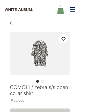
COMOLI / zebra s/s open
collar shirt
価
￥56,000
格