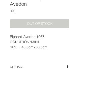
Avedon
価
￥0
格
OUT OF STOCK
Richard Avedon 1967
CONDITION :MINT
SIZE : 48.5cm×68.5cm
CONTACT.
WHITE ALBUM.
330-0842 埼玉県さいたま市大宮区浅
間町2-1-1 YCCビルB1F
WHITE ALBUM.
YCC Bld. B1F 2-1-1, Sengencho,
〒106-0047 東京都港区南麻布2-1-17 白ビル2F
Omiya-ku Saitama-shi, Saitama, 330-
TEL
03-6696-9067
MAIL
info@white-album.net
0842, Japan
phone : +81 (0)48 729 7707
BUSINESS HOUR
WEEKDAY :13:00 - 19:00